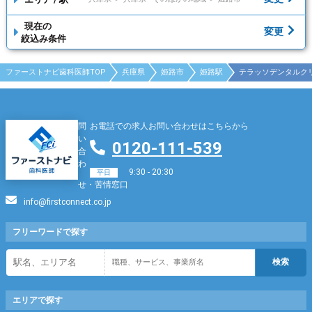
現在の
変更
絞込み条件
ファーストナビ歯科医師TOP
兵庫県
姫路市
姫路駅
テラッソデンタルクリ
問
お電話での求人お問い合わせはこちらから
い
0120-111-539
合
わ
9:30 - 20:30
平日
せ・苦情窓口
info@firstconnect.co.jp
フリーワードで
探す
エリアで探す