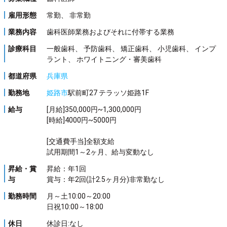
雇用形態
常勤、 非常勤
業務内容
歯科医師業務およびそれに付帯する業務
診療科目
一般歯科、 予防歯科、 矯正歯科、 小児歯科、 インプ
ラント、 ホワイトニング・審美歯科
都道府県
兵庫県
勤務地
姫路市
駅前町27 テラッソ姫路1F
給与
[月給]350,000円~1,300,000円
[時給]4000円~5000円
[交通費手当]全額支給
試用期間1～2ヶ月、給与変動なし
昇給・賞
昇給：年1回
与
賞与：年2回(計2.5ヶ月分)非常勤なし
勤務時間
月～土10:00～20:00
日祝10:00～18:00
休日
休診日:なし