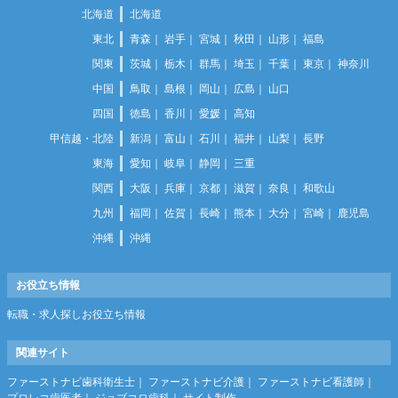
北海道
北海道
東北
青森
岩手
宮城
秋田
山形
福島
関東
茨城
栃木
群馬
埼玉
千葉
東京
神奈川
中国
鳥取
島根
岡山
広島
山口
四国
徳島
香川
愛媛
高知
甲信越・北陸
新潟
富山
石川
福井
山梨
長野
東海
愛知
岐阜
静岡
三重
関西
大阪
兵庫
京都
滋賀
奈良
和歌山
九州
福岡
佐賀
長崎
熊本
大分
宮崎
鹿児島
沖縄
沖縄
お役立ち情報
転職・求人探しお役立ち情報
関連サイト
ファーストナビ歯科衛生士
ファーストナビ介護
ファーストナビ看護師
プロレコ歯医者
ジョブコロ歯科
サイト制作