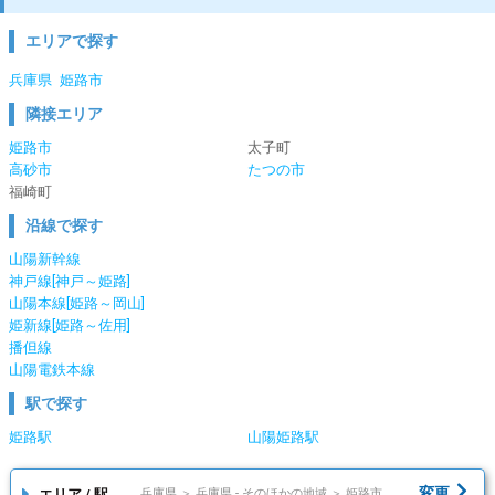
エリアで探す
兵庫県
姫路市
隣接エリア
姫路市
太子町
高砂市
たつの市
福崎町
沿線で探す
山陽新幹線
神戸線[神戸～姫路]
山陽本線[姫路～岡山]
姫新線[姫路～佐用]
播但線
山陽電鉄本線
駅で探す
姫路駅
山陽姫路駅
変更
エリア / 駅
兵庫県 ＞ 兵庫県 - そのほかの地域 ＞ 姫路市