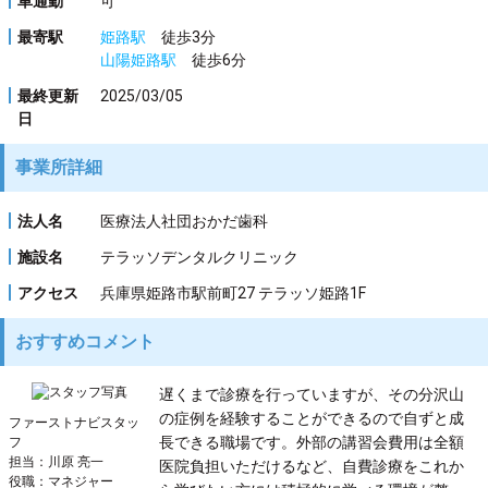
車通勤
可
最寄駅
姫路駅
徒歩3分
山陽姫路駅
徒歩6分
最終更新
2025/03/05
日
事業所詳細
法人名
医療法人社団おかだ歯科
施設名
テラッソデンタルクリニック
アクセス
兵庫県姫路市駅前町27 テラッソ姫路1F
おすすめコメント
遅くまで診療を行っていますが、その分沢山
の症例を経験することができるので自ずと成
ファーストナビスタッ
長できる職場です。外部の講習会費用は全額
フ
担当：川原 亮一
医院負担いただけるなど、自費診療をこれか
役職：マネジャー