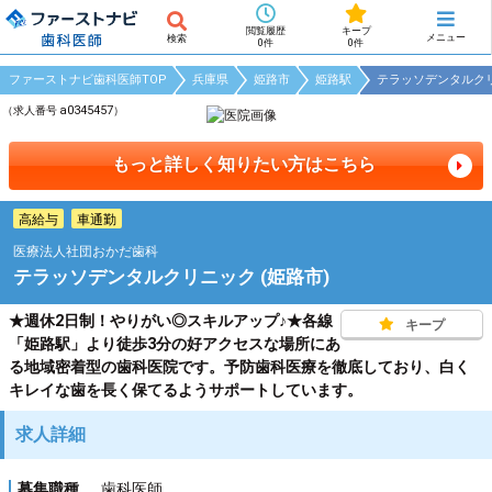
閲覧履歴
キープ
メニュー
検索
0件
0件
ファーストナビ歯科医師TOP
兵庫県
姫路市
姫路駅
テラッソデンタルクリ
a0345457
（求人番号
）
もっと詳しく知りたい方はこちら
高給与
車通勤
医療法人社団おかだ歯科
テラッソデンタルクリニック (姫路市)
★週休2日制！やりがい◎スキルアップ♪★各線
キープ
「姫路駅」より徒歩3分の好アクセスな場所にあ
る地域密着型の歯科医院です。予防歯科医療を徹底しており、白く
キレイな歯を長く保てるようサポートしています。
求人詳細
募集職種
歯科医師